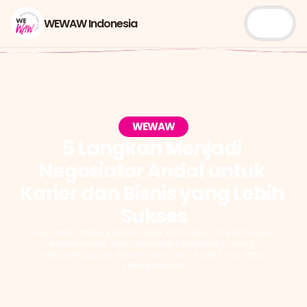
WEWAW Indonesia
WEWAW
5 Langkah Menjadi 
Negosiator Andal untuk 
Karier dan Bisnis yang Lebih 
Sukses
Ingin tahu strategi praktis agar kamu bisa  membangun 
kepercayaan dan mencapai kesepakatan yang 
menguntungkan dalam bisnis dan  karier? Yuk, baca 
selengkapnya!