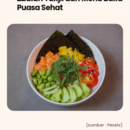
Puasa Sehat
                                                                    (sumber : Pexels)