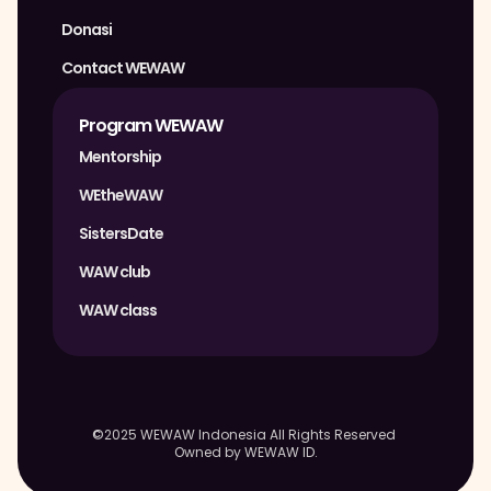
Donasi
Contact WEWAW
Program WEWAW
Mentorship
WEtheWAW
SistersDate
WAW club
WAW class
©2025 WEWAW Indonesia All Rights Reserved 
Owned by WEWAW ID.