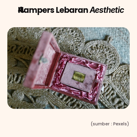
Hampers Lebaran 
Aesthetic
                                                                    (sumber : Pexels)