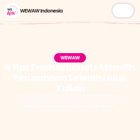
WEWAW Indonesia
WEWAW
6 Tips Fresh Graduate Memilih 
Perusahaan Setelah Lulus 
Kuliah
Baru lulus kuliah? Simak 6 tips fresh graduate memilih 
perusahaan pertama serta kesalahan umum yang sering 
terjadi agar kariermu lebih cerdas dan terarah!