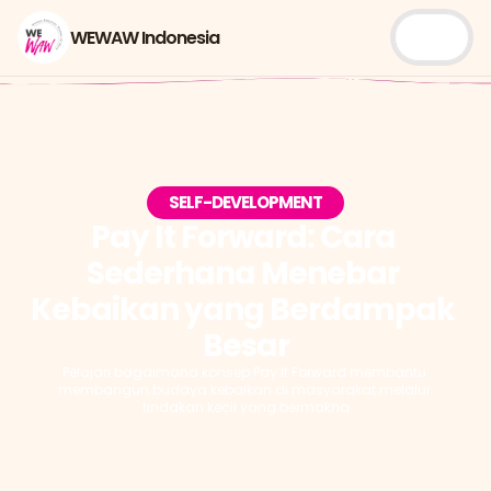
WEWAW Indonesia
SELF-DEVELOPMENT
Pay It Forward: Cara 
Sederhana Menebar 
Kebaikan yang Berdampak 
Besar
Pelajari bagaimana konsep Pay It Forward membantu 
membangun budaya kebaikan di masyarakat melalui 
tindakan kecil yang bermakna