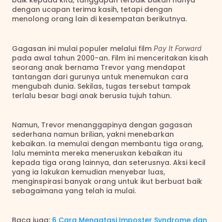
baik kepada kita, tanggapan terbaik bukan hanya 
dengan ucapan terima kasih, tetapi dengan 
menolong orang lain di kesempatan berikutnya.
Gagasan ini mulai populer melalui film 
Pay It Forward
pada awal tahun 2000-an. Film ini menceritakan kisah 
seorang anak bernama Trevor yang mendapat 
tantangan dari gurunya untuk menemukan cara 
mengubah dunia. Sekilas, tugas tersebut tampak 
terlalu besar bagi anak berusia tujuh tahun.
Namun, Trevor menanggapinya dengan gagasan 
sederhana namun brilian, yakni menebarkan 
kebaikan. Ia memulai dengan membantu tiga orang, 
lalu meminta mereka meneruskan kebaikan itu 
kepada tiga orang lainnya, dan seterusnya. Aksi kecil 
yang ia lakukan kemudian menyebar luas, 
menginspirasi banyak orang untuk ikut berbuat baik 
sebagaimana yang telah ia mulai.
Baca juga: 
6 Cara Mengatasi Imposter Syndrome dan 